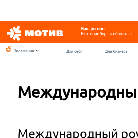
Telegram
@motivchat_bot
111
111
Ваш регион:
Екатеринбург и область
Телефония
Для себя
Для бизнеса
Международный
Международный роу