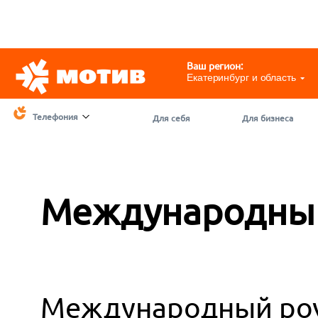
Telegram
@motivchat_bot
111
111
Ваш регион:
Екатеринбург и область
Телефония
Для себя
Для бизнеса
Международный
Международный роу