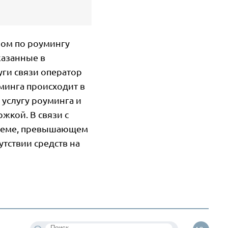
ром по роумингу
казанные в
уги связи оператор
минга происходит в
услугу роуминга и
жкой. В связи с
бъеме, превышающем
утствии средств на