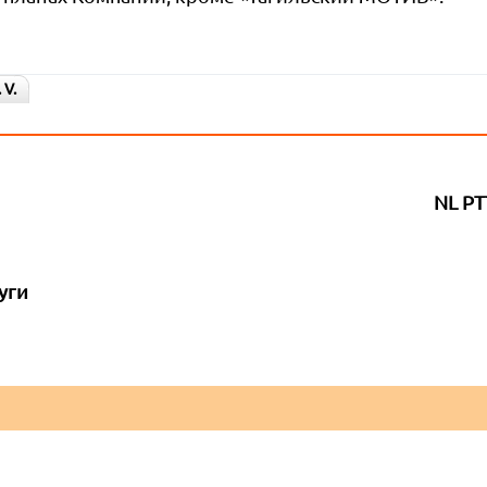
 V.
NL PT
уги