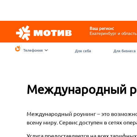
Telegram
@motivchat_bot
111
111
Ваш регион:
Екатеринбург и область
Телефония
Для себя
Для бизнеса
Международный р
Международный роуминг – это возможнос
всему миру. Сервис доступен в сетях оп
Услуга предоставляется на всех тарифны