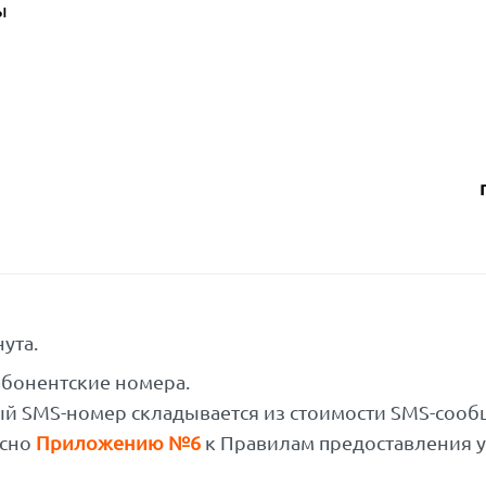
ы
ута.
абонентские номера.
ый SMS-номер складывается из стоимости SMS-соо
асно
Приложению №6
к Правилам предоставления 