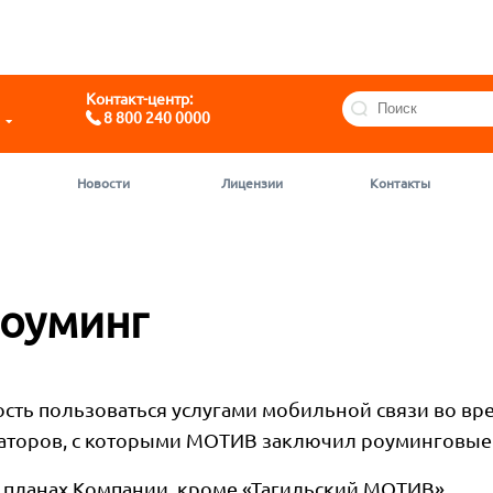
Telegram
@motivchat_bot
Контакт-центр:
8 800 240 0000
Новости
Лицензии
Контакты
оуминг
ть пользоваться услугами мобильной связи во вр
ераторов, с которыми МОТИВ заключил роуминговые
х планах Компании, кроме «Тагильский МОТИВ».