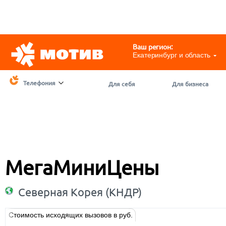
Telegram
@motivchat_bot
111
111
Ваш регион:
Екатеринбург и область
Телефония
Для себя
Для бизнеса
МегаМиниЦены
Северная Корея (КНДР)
Стоимость исходящих вызовов в руб.