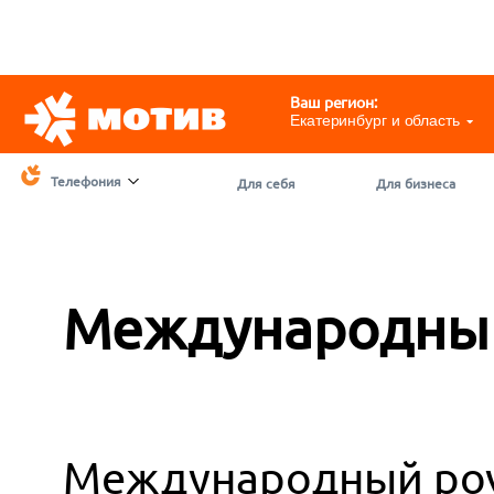
Telegram
@motivchat_bot
111
111
Ваш регион:
Екатеринбург и область
Телефония
Для себя
Для бизнеса
Международный
Международный роу