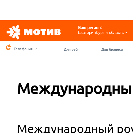
Telegram
@motivchat_bot
111
111
Ваш регион:
Екатеринбург и область
Телефония
Для себя
Для бизнеса
Международный
Международный роу