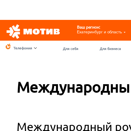
Telegram
@motivchat_bot
111
111
Ваш регион:
Екатеринбург и область
Телефония
Для себя
Для бизнеса
Международный
Международный роу