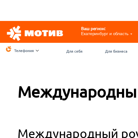
Telegram
@motivchat_bot
111
111
Ваш регион:
Екатеринбург и область
Телефония
Для себя
Для бизнеса
Международный
Международный роу