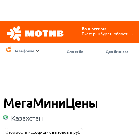
Telegram
@motivchat_bot
111
111
Ваш регион:
Екатеринбург и область
Телефония
Для себя
Для бизнеса
МегаМиниЦены
Казахстан
Стоимость исходящих вызовов в руб.