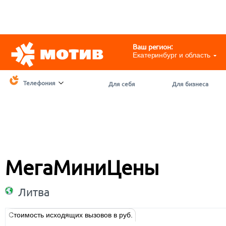
Telegram
@motivchat_bot
111
111
Ваш регион:
Екатеринбург и область
Телефония
Для себя
Для бизнеса
МегаМиниЦены
Литва
Стоимость исходящих вызовов в руб.