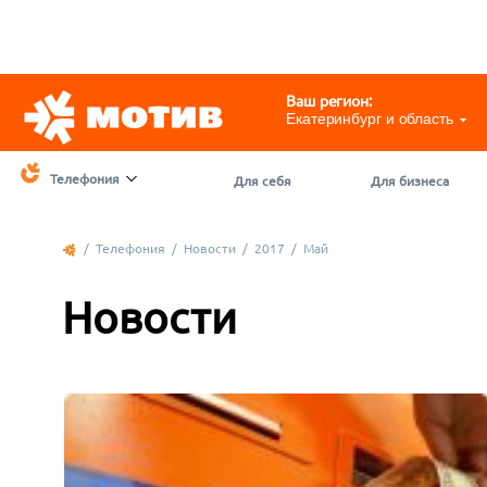
Telegram
@motivchat_bot
111
111
Ваш регион:
Екатеринбург и область
Телефония
Для себя
Для бизнеса
/
Телефония
/
Новости
/
2017
/
Май
Новости