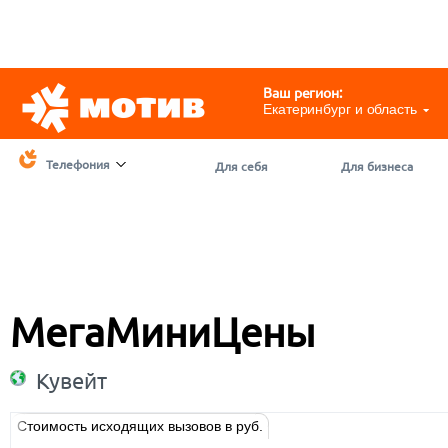
Telegram
@motivchat_bot
111
111
Ваш регион:
Екатеринбург и область
Телефония
Для себя
Для бизнеса
МегаМиниЦены
Кувейт
Стоимость исходящих вызовов в руб.