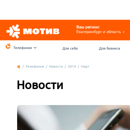
Telegram
@motivchat_bot
111
111
Ваш регион:
Екатеринбург и область
Телефония
Для себя
Для бизнеса
/
Телефония
/
Новости
/
2014
/
Март
Новости