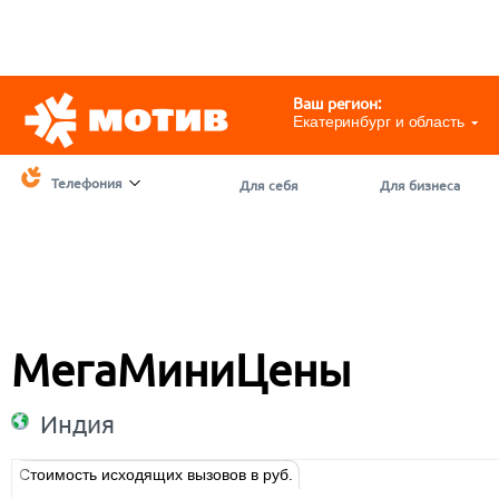
Telegram
@motivchat_bot
111
111
Ваш регион:
Екатеринбург и область
Телефония
Для себя
Для бизнеса
МегаМиниЦены
Индия
Стоимость исходящих вызовов в руб.