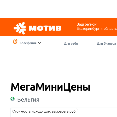
Telegram
@motivchat_bot
111
111
Ваш регион:
Екатеринбург и область
Телефония
Для себя
Для бизнеса
МегаМиниЦены
Бельгия
Стоимость исходящих вызовов в руб.