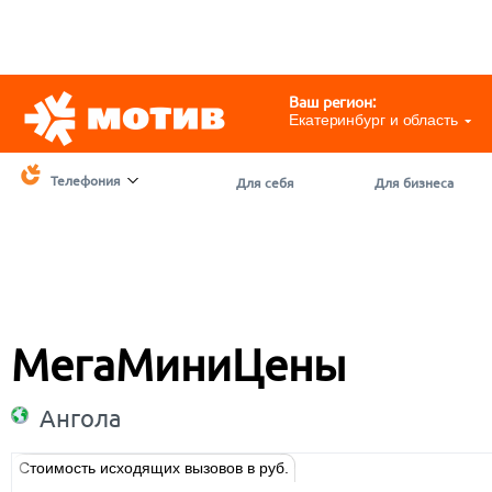
Telegram
@motivchat_bot
111
111
Ваш регион:
Екатеринбург и область
Телефония
Для себя
Для бизнеса
МегаМиниЦены
Ангола
Стоимость исходящих вызовов в руб.