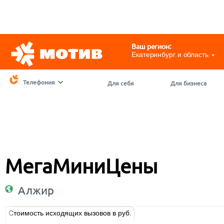
Telegram
@motivchat_bot
111
111
Ваш регион:
Екатеринбург и область
Телефония
Для себя
Для бизнеса
МегаМиниЦены
Алжир
Стоимость исходящих вызовов в руб.